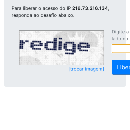
Para liberar o acesso
do IP
216.73.216.134
,
responda ao desafio abaixo.
Digite 
lado no
[trocar imagem]