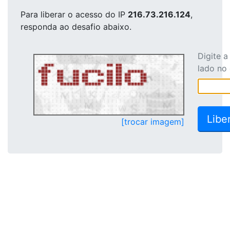
Para liberar o acesso
do IP
216.73.216.124
,
responda ao desafio abaixo.
Digite 
lado no
[trocar imagem]