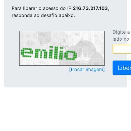
Para liberar o acesso
do IP
216.73.217.103
,
responda ao desafio abaixo.
Digite 
lado no
[trocar imagem]