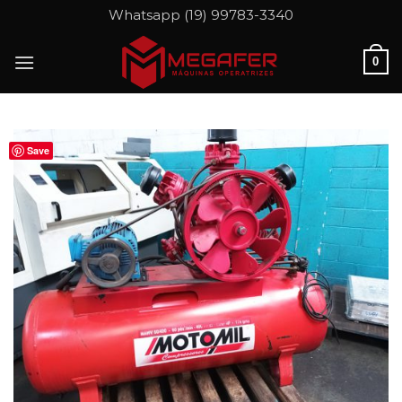
Skip
Whatsapp (19) 99783-3340
to
content
0
Save