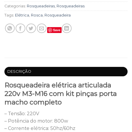
Categorias:
Rosqueadeiras
,
Rosqueadeiras
Tags:
Elétrica
,
Rosca
,
Rosqueadeira
Save
DESCRIÇÃO
Rosqueadeira elétrica articulada
220v M3-M16 com kit pinças porta
macho completo
– Tensão: 220V
– Potência do motor: 800w
– Corrente elétrica: 50hz/60hz