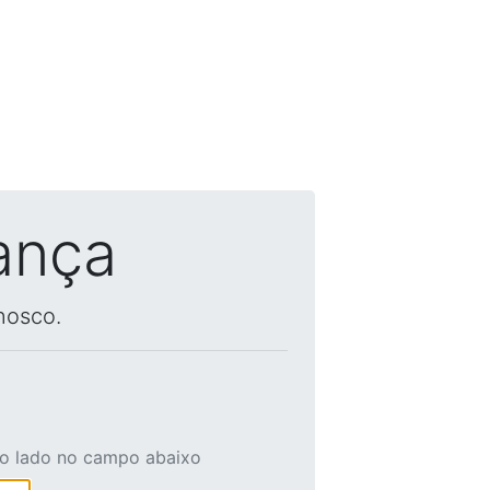
ança
nosco.
ao lado no campo abaixo