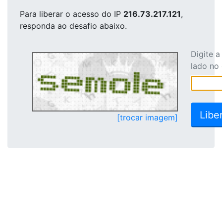
Para liberar o acesso
do IP
216.73.217.121
,
responda ao desafio abaixo.
Digite 
lado no
[trocar imagem]