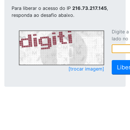
Para liberar o acesso
do IP
216.73.217.145
,
responda ao desafio abaixo.
Digite 
lado no
[trocar imagem]