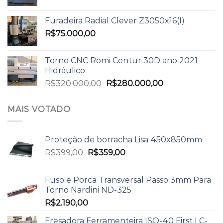
Furadeira Radial Clever Z3050x16(I)
R$
75.000,00
Torno CNC Romi Centur 30D ano 2021
Hidráulico
R$
320.000,00
R$
280.000,00
MAIS VOTADO
Proteção de borracha Lisa 450x850mm
R$
399,00
R$
359,00
Fuso e Porca Transversal Passo 3mm Para
Torno Nardini ND-325
R$
2.190,00
Fresadora Ferramenteira ISO-40 First LC-