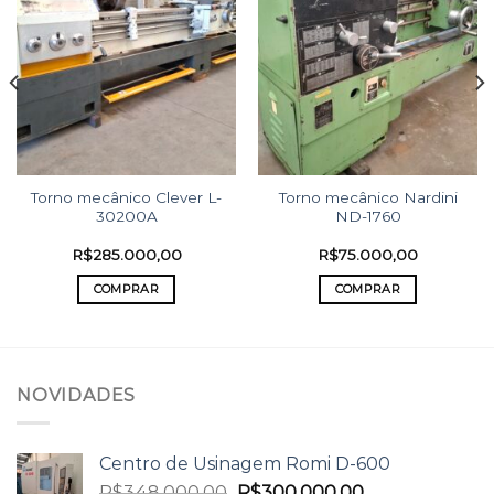
Torno mecânico Clever L-
Torno mecânico Nardini
30200A
ND-1760
R$
285.000,00
R$
75.000,00
COMPRAR
COMPRAR
NOVIDADES
Centro de Usinagem Romi D-600
R$
348.000,00
R$
300.000,00