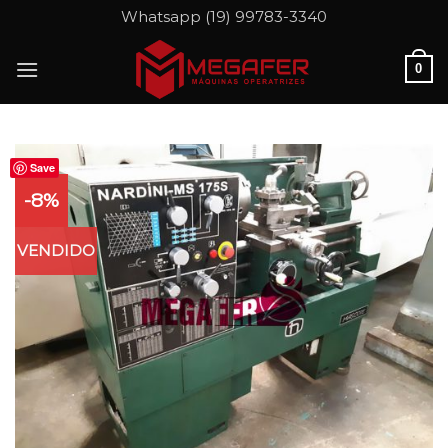
Skip
Whatsapp (19) 99783-3340
to
content
0
Save
-8%
VENDIDO