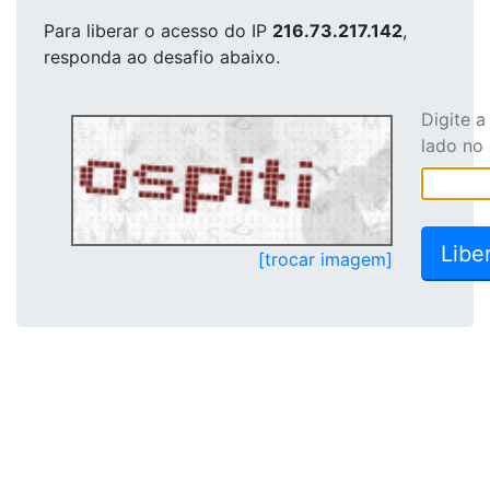
Para liberar o acesso
do IP
216.73.217.142
,
responda ao desafio abaixo.
Digite 
lado no
[trocar imagem]