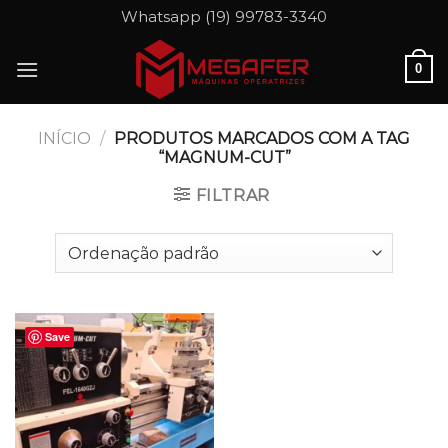
Skip
Whatsapp (19) 99783-3340
to
content
0
INÍCIO
/
PRODUTOS MARCADOS COM A TAG
“MAGNUM-CUT”
FILTRAR
Save