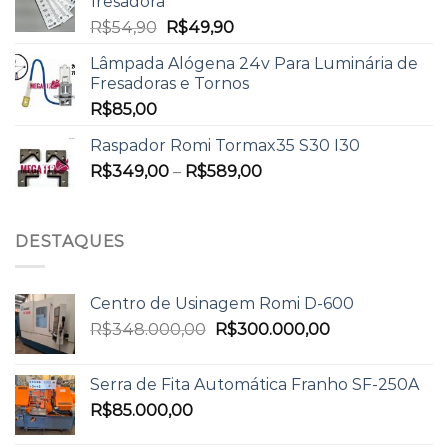
fresadora
R$
54,90
R$
49,90
Lâmpada Alógena 24v Para Luminária de
Fresadoras e Tornos
R$
85,00
Raspador Romi Tormax35 S30 I30
R$
349,00
–
R$
589,00
DESTAQUES
Centro de Usinagem Romi D-600
R$
348.000,00
R$
300.000,00
Serra de Fita Automática Franho SF-250A
R$
85.000,00