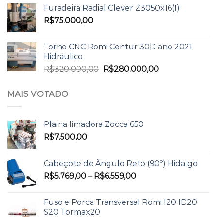
Furadeira Radial Clever Z3050x16(I)
R$
75.000,00
Torno CNC Romi Centur 30D ano 2021
Hidráulico
R$
320.000,00
R$
280.000,00
MAIS VOTADO
Plaina limadora Zocca 650
R$
7.500,00
Cabeçote de Ângulo Reto (90º) Hidalgo
R$
5.769,00
–
R$
6.559,00
Fuso e Porca Transversal Romi I20 ID20
S20 Tormax20