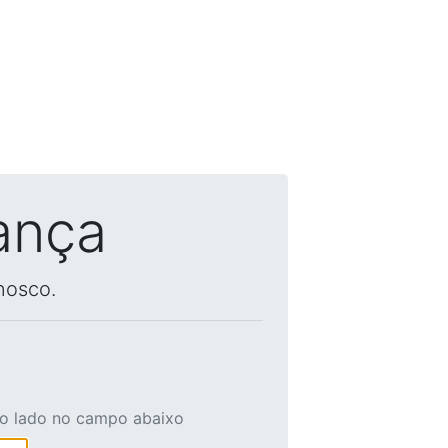
ança
nosco.
ao lado no campo abaixo