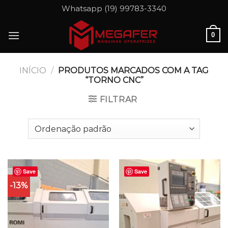
Skip
Whatsapp (19) 99783-3340
to
content
0
INÍCIO
/
PRODUTOS MARCADOS COM A TAG
“TORNO CNC”
FILTRAR
Save
Save
-13%