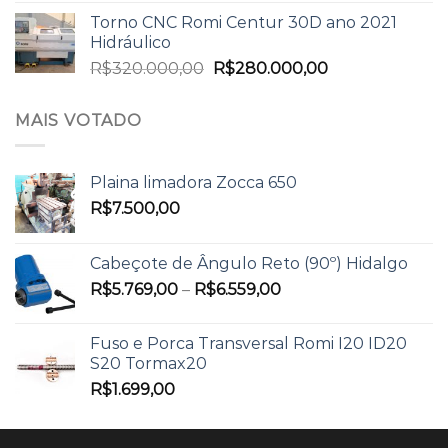
Torno CNC Romi Centur 30D ano 2021
Hidráulico
R$
320.000,00
R$
280.000,00
MAIS VOTADO
Plaina limadora Zocca 650
R$
7.500,00
Cabeçote de Ângulo Reto (90º) Hidalgo
R$
5.769,00
–
R$
6.559,00
Fuso e Porca Transversal Romi I20 ID20
S20 Tormax20
R$
1.699,00