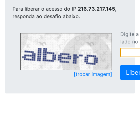
Para liberar o acesso
do IP
216.73.217.145
,
responda ao desafio abaixo.
Digite 
lado no
[trocar imagem]