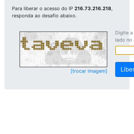
Para liberar o acesso
do IP
216.73.216.218
,
responda ao desafio abaixo.
Digite 
lado no
[trocar imagem]