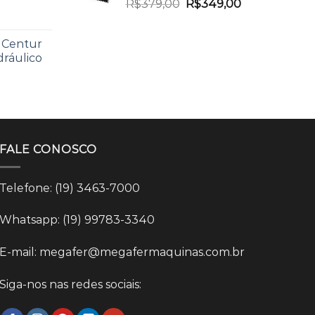
R$
379,00
R$
349,00
 Centur
dráulico
FALE CONOSCO
Telefone: (19) 3463-7000
Whatsapp: (19) 99783-3340
E-mail: megafer@megafermaquinas.com.br
Siga-nos nas redes sociais: