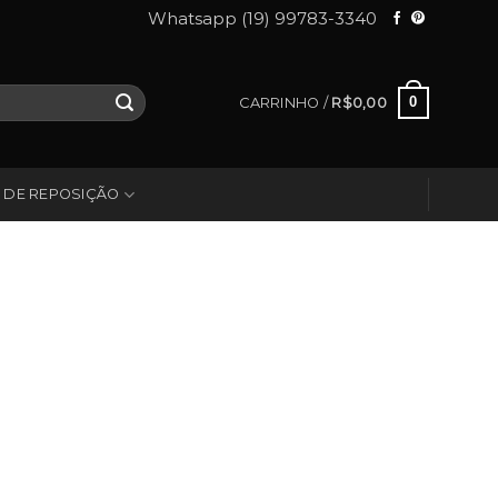
Whatsapp (19) 99783-3340
0
CARRINHO /
R$
0,00
 DE REPOSIÇÃO