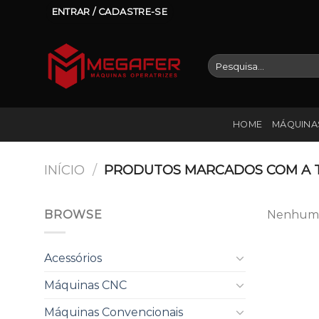
Skip
ENTRAR / CADASTRE-SE
to
content
Pesquisar
por:
HOME
MÁQUINA
INÍCIO
/
PRODUTOS MARCADOS COM A T
BROWSE
Nenhum p
Acessórios
Máquinas CNC
Máquinas Convencionais