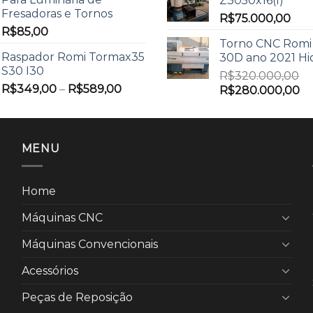
Z3050x16(I)
Fresadoras e Tornos
R$
75.000,00
R$
85,00
Torno CNC Romi
Raspador Romi Tormax35
30D ano 2021 Hi
S30 I30
R$
320.000,00
R$
349,00
–
R$
589,00
R$
280.000,00
MENU
Home
Máquinas CNC
Máquinas Convencionais
Acessórios
Peças de Reposição