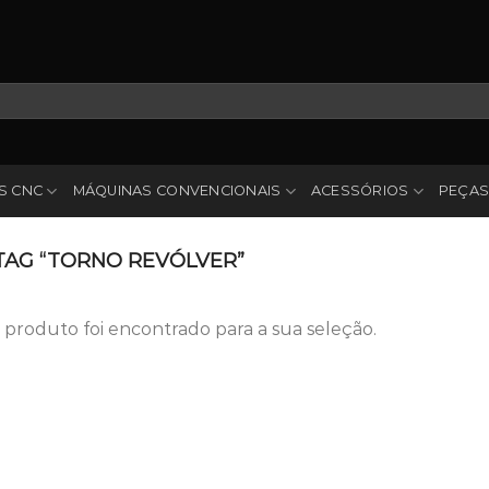
S CNC
MÁQUINAS CONVENCIONAIS
ACESSÓRIOS
PEÇAS
AG “TORNO REVÓLVER”
roduto foi encontrado para a sua seleção.