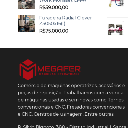
Work Monaset CM-A
R$
59.000,00
Furadeira Radial Clever
Z3050x16(I)
R$
75.000,00
Comércio de máquinas operatrizes, acessórios e
peças de reposição. Trabalhamos com a venda
de máquinas usadas e seminovas como Tornos
convencionais e CNC, Fresadoras convencionais
e CNC, Centros de usinagem, Entre outras.
R. Silvio Bignoto, 388 - Distrito Industrial I, Santa