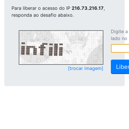
Para liberar o acesso
do IP
216.73.216.17
,
responda ao desafio abaixo.
Digite 
lado no
[trocar imagem]