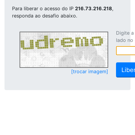
Para liberar o acesso
do IP
216.73.216.218
,
responda ao desafio abaixo.
Digite 
lado no
[trocar imagem]