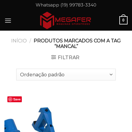
Skip
Whatsapp (19) 99783-3340
to
content
0
INÍCIO
/
PRODUTOS MARCADOS COM A TAG
“MANCAL”
FILTRAR
Save