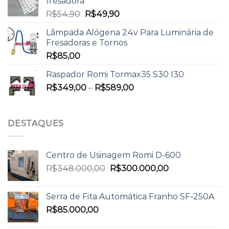
fresadora
R$
54,90
R$
49,90
Lâmpada Alógena 24v Para Luminária de
Fresadoras e Tornos
R$
85,00
Raspador Romi Tormax35 S30 I30
R$
349,00
–
R$
589,00
DESTAQUES
Centro de Usinagem Romi D-600
R$
348.000,00
R$
300.000,00
Serra de Fita Automática Franho SF-250A
R$
85.000,00