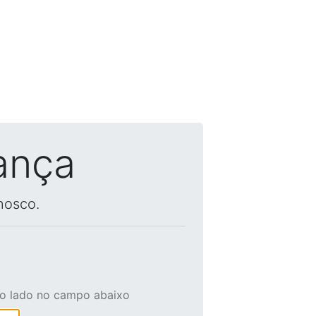
ança
nosco.
ao lado no campo abaixo