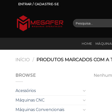
Skip
ENTRAR / CADASTRE-SE
to
content
Pesquisar
por:
HOME
MÁQUINA
INÍCIO
/
PRODUTOS MARCADOS COM A T
BROWSE
Nenhum p
Acessórios
Máquinas CNC
Máquinas Convencionais