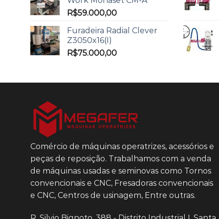
Work Monaset CM-A
R$
59.000,00
Furadeira Radial Clever
Z3050x16(I)
R$
75.000,00
Comércio de máquinas operatrizes, acessórios e
peças de reposição. Trabalhamos com a venda
de máquinas usadas e seminovas como Tornos
convencionais e CNC, Fresadoras convencionais
e CNC, Centros de usinagem, Entre outras.
R. Silvio Bignoto, 388 - Distrito Industrial I, Santa