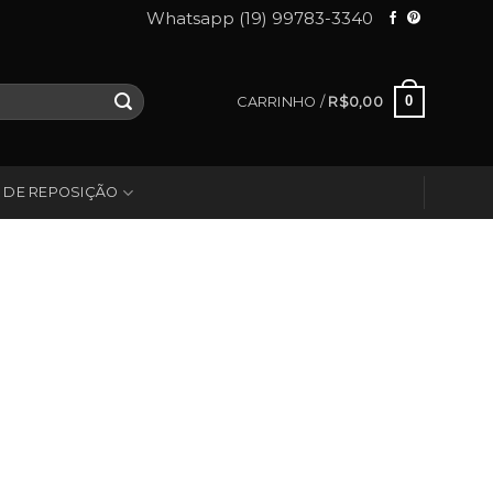
Whatsapp (19) 99783-3340
0
CARRINHO /
R$
0,00
 DE REPOSIÇÃO