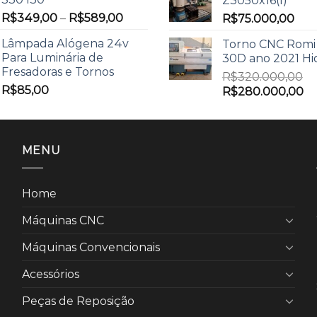
Z3050x16(I)
R$
349,00
–
R$
589,00
R$
75.000,00
Lâmpada Alógena 24v
Torno CNC Romi
Para Luminária de
30D ano 2021 Hi
Fresadoras e Tornos
R$
320.000,00
R$
85,00
R$
280.000,00
MENU
Home
Máquinas CNC
Máquinas Convencionais
Acessórios
Peças de Reposição