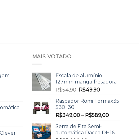
MAIS VOTADO
agem
Escala de alumínio
127mm manga fresadora
R$
54,90
R$
49,90
Raspador Romi Tormax35
S30 I30
tomática
R$
349,00
–
R$
589,00
Serra de Fita Semi-
automática Dacco DH16
 Clever