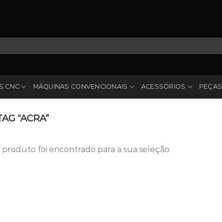
S CNC
MÁQUINAS CONVENCIONAIS
ACESSÓRIOS
PEÇAS
AG “ACRA”
roduto foi encontrado para a sua seleção.