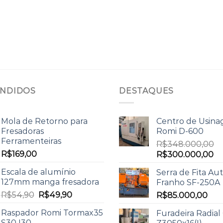
ENDIDOS
DESTAQUES
Mola de Retorno para
Centro de Usin
Fresadoras
Romi D-600
Ferramenteiras
R$
348.000,00
R$
169,00
R$
300.000,00
Escala de alumínio
Serra de Fita Au
127mm manga fresadora
Franho SF-250A
R$
54,90
R$
49,90
R$
85.000,00
Raspador Romi Tormax35
Furadeira Radial
S30 I30