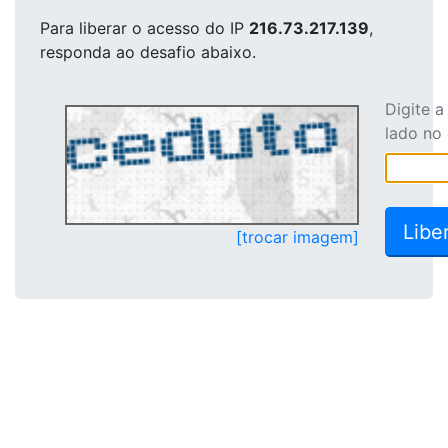
Para liberar o acesso
do IP
216.73.217.139
,
responda ao desafio abaixo.
Digite 
lado no
[trocar imagem]