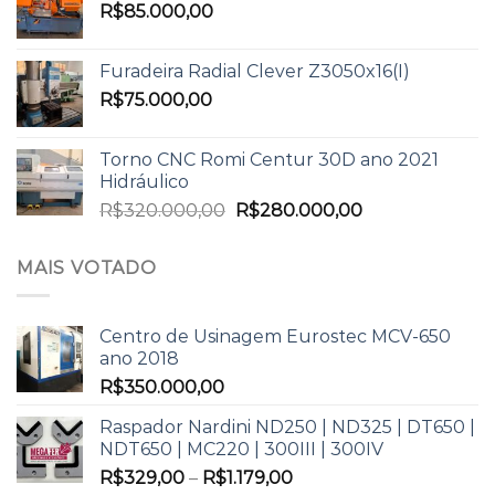
R$
85.000,00
Furadeira Radial Clever Z3050x16(I)
R$
75.000,00
Torno CNC Romi Centur 30D ano 2021
Hidráulico
R$
320.000,00
R$
280.000,00
MAIS VOTADO
Centro de Usinagem Eurostec MCV-650
ano 2018
R$
350.000,00
Raspador Nardini ND250 | ND325 | DT650 |
NDT650 | MC220 | 300III | 300IV
R$
329,00
–
R$
1.179,00