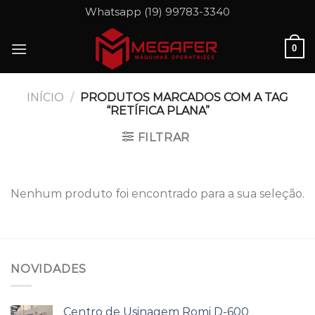
Skip
Whatsapp (19) 99783-3340
to
content
0
INÍCIO
/
PRODUTOS MARCADOS COM A TAG
“RETÍFICA PLANA”
FILTRAR
Nenhum produto foi encontrado para a sua seleção.
NOVIDADES
Centro de Usinagem Romi D-600