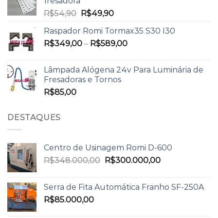
fresadora
R$
54,90
R$
49,90
Raspador Romi Tormax35 S30 I30
R$
349,00
–
R$
589,00
Lâmpada Alógena 24v Para Luminária de
Fresadoras e Tornos
R$
85,00
DESTAQUES
Centro de Usinagem Romi D-600
R$
348.000,00
R$
300.000,00
Serra de Fita Automática Franho SF-250A
R$
85.000,00