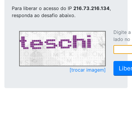
Para liberar o acesso
do IP
216.73.216.134
,
responda ao desafio abaixo.
Digite 
lado no
[trocar imagem]