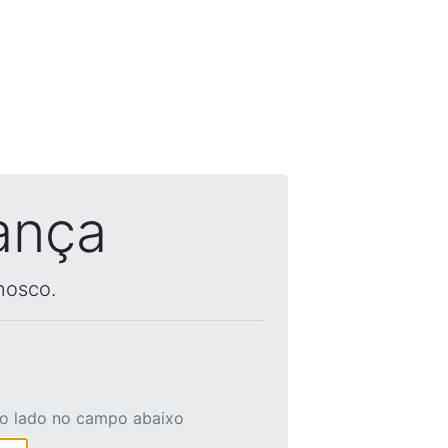
ança
nosco.
ao lado no campo abaixo