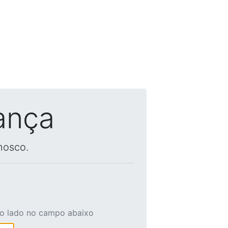
ança
nosco.
ao lado no campo abaixo