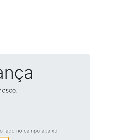
ança
nosco.
ao lado no campo abaixo