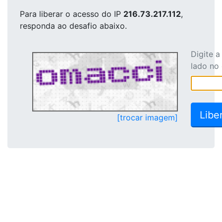
Para liberar o acesso
do IP
216.73.217.112
,
responda ao desafio abaixo.
Digite 
lado no
[trocar imagem]