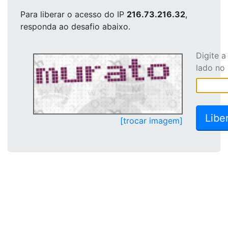
Para liberar o acesso
do IP
216.73.216.32
,
responda ao desafio abaixo.
Digite 
lado no
[trocar imagem]